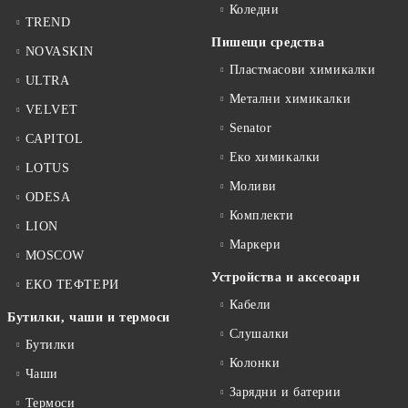
Коледни
TREND
Пишещи средства
NOVASKIN
Пластмасови химикалки
ULTRA
Метални химикалки
VELVET
Senator
CAPITOL
Еко химикалки
LOTUS
Моливи
ODESA
Комплекти
LION
Маркери
MOSCOW
Устройства и аксесоари
ЕКО ТЕФТЕРИ
Кабели
Бутилки, чаши и термоси
Слушалки
Бутилки
Колонки
Чаши
Зарядни и батерии
Термоси