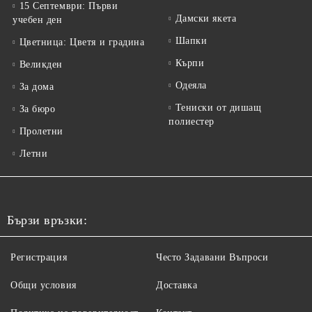
15 Септември: Първи
Дамски якета
учебен ден
Шапки
Цветница: Цветя и градина
Кърпи
Великден
Одеяла
За дома
Тениски от дишащ
За бюро
полиестер
Пролетни
Летни
Бързи връзки:
Регистрация
Често Задавани Въпроси
Общи условия
Доставка