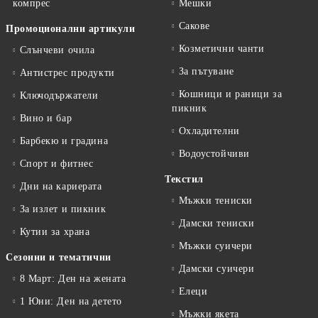
компрес
Мешки
Сакове
Промоционални артикули
Козметични чанти
Слънчеви очила
За пътуване
Антистрес продукти
Кошници и раници за
Ключодържатели
пикник
Вино и бар
Охладителни
Барбекю и градина
Водоустойчиви
Спорт и фитнес
Текстил
Дни на кариерата
Мъжки тениски
За излет и пикник
Дамски тениски
Кутии за храна
Мъжки суичери
Сезонни и тематични
Дамски суичери
8 Март: Ден на жената
Елеци
1 Юни: Ден на детето
Мъжки якета