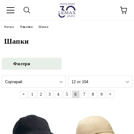
Начало
Текстил
Шапки
Шапки
Филтри
«
»
1
2
3
4
5
6
7
8
9