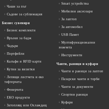
Smart устройства
Чаши за път
Мобилни аксесоари
Съдове за сублимация
За лаптоп
Бизнес сувенири
За автомобил
Бизнес комплекти
USB Памет
Връзки за бадж
Мултифункционални
Чадъри
ножчета
Портфейли
Инструменти
Калъфи и RFID карти
Чанти, раници и куфари
Кутии за визитки
Чанти и раници за лаптоп
Лепящи листчета и еко
Пазарски чанти и торби
тефтeрчета
Чанти за документи
Фенерчета
Спортни раници
ЕКО продукти
Куфари
Затоплящ или Охлаждащ